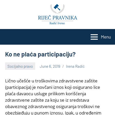
Skip
to
content
Menu
Ko ne plaća participaciju?
Socijalno pravo
June 6, 2019
Irena Radić
No
comments
Lično učešće u troškovima zdravstvene zaštite
(participacija) je novčani iznos koji osigurano lice
plaća davaocu usluge prilikom korišćenja
zdravstvene zaštite za koju se iz sredstava
obaveznog zdravstvenog osiguranja troškovi ne
obezbjeđuju u punom iznosu. Ipak, u određenim