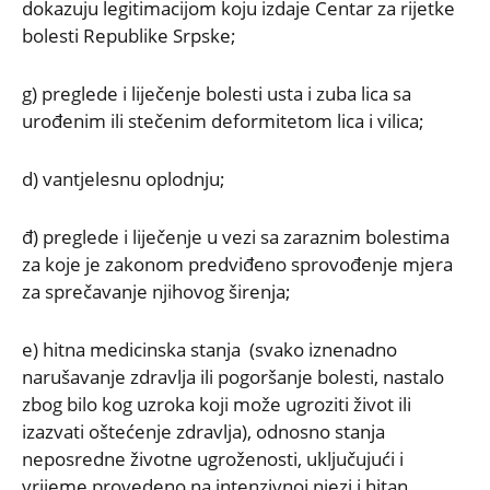
dokazuju legitimacijom koju izdaje Centar za rijetke
bolesti Republike Srpske;
g) preglede i liječenje bolesti usta i zuba lica sa
urođenim ili stečenim deformitetom lica i vilica;
d) vantjelesnu oplodnju;
đ) preglede i liječenje u vezi sa zaraznim bolestima
za koje je zakonom predviđeno sprovođenje mjera
za sprečavanje njihovog širenja;
e) hitna medicinska stanja (svako iznenadno
narušavanje zdravlja ili pogoršanje bolesti, nastalo
zbog bilo kog uzroka koji može ugroziti život ili
izazvati oštećenje zdravlja), odnosno stanja
neposredne životne ugroženosti, uključujući i
vrijeme provedeno na intenzivnoj njezi i hitan