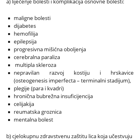
a) liječenje bolesti i komplikacija osnovne bolesti:
maligne bolesti
dijabetes
hemofilija
epilepsija
progresivna mišićna oboljenja
cerebralna paraliza
multipla skleroza
nepravilan razvoj kostiju i hrskavice
(osteogenesis imperfecta – terminalni stadijum),
plegije (para i kvadri)
hronična bubrežna insuficijencija
celijakija
reumatska groznica
mentalna bolest
b) cjelokupnu zdravstvenu zaštitu lica koja učestvuju