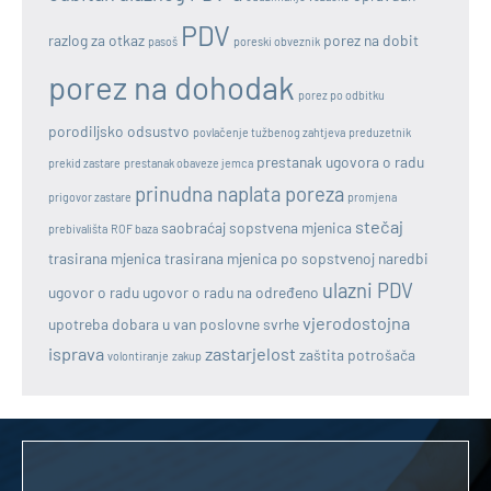
PDV
razlog za otkaz
porez na dobit
pasoš
poreski obveznik
porez na dohodak
porez po odbitku
porodiljsko odsustvo
povlačenje tužbenog zahtjeva
preduzetnik
prestanak ugovora o radu
prekid zastare
prestanak obaveze jemca
prinudna naplata poreza
prigovor zastare
promjena
stečaj
saobraćaj
sopstvena mjenica
prebivališta
ROF baza
trasirana mjenica
trasirana mjenica po sopstvenoj naredbi
ulazni PDV
ugovor o radu
ugovor o radu na određeno
vjerodostojna
upotreba dobara u van poslovne svrhe
isprava
zastarjelost
zaštita potrošača
volontiranje
zakup