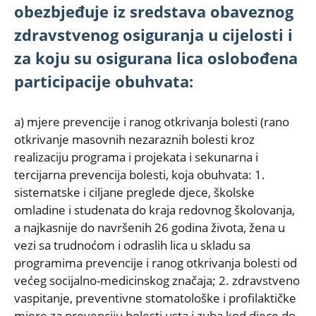
obezbjeđuje iz sredstava obaveznog
zdravstvenog osiguranja u cijelosti i
za koju su osigurana lica oslobođena
participacije obuhvata:
a) mjere prevencije i ranog otkrivanja bolesti (rano
otkrivanje masovnih nezaraznih bolesti kroz
realizaciju programa i projekata i sekunarna i
tercijarna prevencija bolesti, koja obuhvata: 1.
sistematske i ciljane preglede djece, školske
omladine i studenata do kraja redovnog školovanja,
a najkasnije do navršenih 26 godina života, žena u
vezi sa trudnoćom i odraslih lica u skladu sa
programima prevencije i ranog otkrivanja bolesti od
većeg socijalno-medicinskog značaja; 2. zdravstveno
vaspitanje, preventivne stomatološke i profilaktičke
mjere za prevenciju bolesti usta i zuba kod djece do