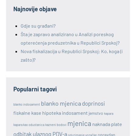
Najnovije objave
Gdje su građani?
Šta je zapravo analizirano u Analizi poreskog
opterećenja preduzetnika u Republici Srpskoj?
Nova fiskalizacija u Republici Srpskoj: Ko, koga (i
zašto)?
Popularni tagovi
blanko mjenica
doprinosi
blanko indosament
fiskalne kase
hipoteka
indosament
jemstvo
kapara
mjenica
naknada plate
kapara kao odustanica
kazneni bodovi
odbitak ulaznog PDV-a
opravdan
oduzimanje vozačke