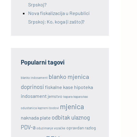
Srpskoj?
Nova fiskalizacija u Republici
Srpskoj: Ko, koga (i zašto)?
Popularni tagovi
blanko mjenica
blanko indosament
doprinosi
fiskalne kase
hipoteka
indosament
jemstvo
kapara
kapara kao
mjenica
odustanica
kazneni bodovi
odbitak ulaznog
naknada plate
PDV-a
opravdan razlog
oduzimanje vozačke