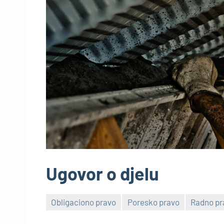
Ugovor o djelu
Obligaciono pravo
Poresko pravo
Radno pr
3
comments