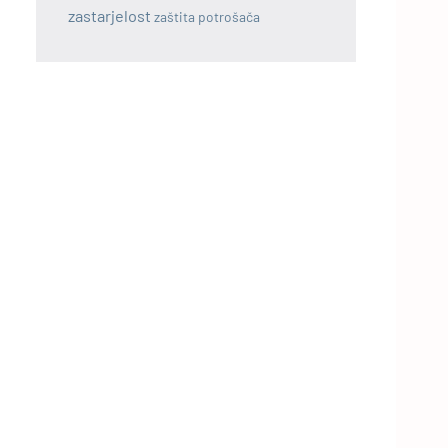
zastarjelost
zaštita potrošača