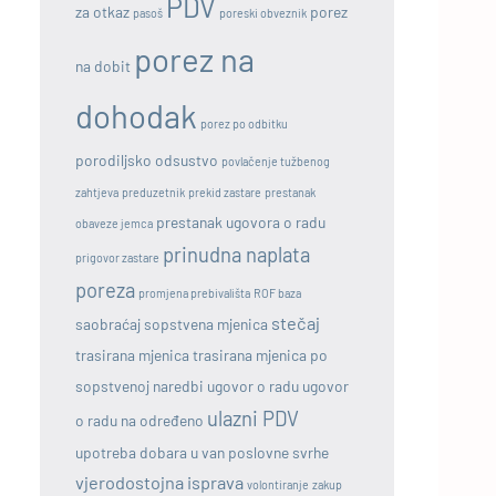
PDV
za otkaz
porez
pasoš
poreski obveznik
porez na
na dobit
dohodak
porez po odbitku
porodiljsko odsustvo
povlačenje tužbenog
zahtjeva
preduzetnik
prekid zastare
prestanak
prestanak ugovora o radu
obaveze jemca
prinudna naplata
prigovor zastare
poreza
promjena prebivališta
ROF baza
stečaj
saobraćaj
sopstvena mjenica
trasirana mjenica
trasirana mjenica po
sopstvenoj naredbi
ugovor o radu
ugovor
ulazni PDV
o radu na određeno
upotreba dobara u van poslovne svrhe
vjerodostojna isprava
volontiranje
zakup