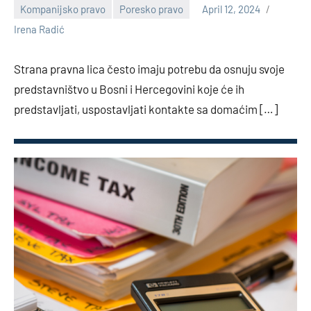
Kompanijsko pravo
Poresko pravo
April 12, 2024
1
Irena Radić
comment
Strana pravna lica često imaju potrebu da osnuju svoje
predstavništvo u Bosni i Hercegovini koje će ih
predstavljati, uspostavljati kontakte sa domaćim […]