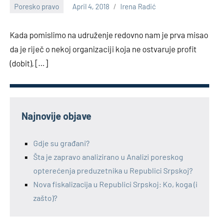
Poresko pravo
April 4, 2018
Irena Radić
No
comments
Kada pomislimo na udruženje redovno nam je prva misao
da je riječ o nekoj organizaciji koja ne ostvaruje profit
(dobit), […]
Najnovije objave
Gdje su građani?
Šta je zapravo analizirano u Analizi poreskog
opterećenja preduzetnika u Republici Srpskoj?
Nova fiskalizacija u Republici Srpskoj: Ko, koga (i
zašto)?