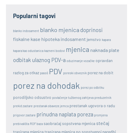
Popularni tagovi
blanko mjenica
doprinosi
blanko indosament
fiskalne kase
hipoteka
indosament
jemstvo
kapara
mjenica
naknada plate
kapara kao odustanica
kazneni bodovi
odbitak ulaznog PDV-a
opravdan
oduzimanje vozačke
PDV
razlog za otkaz
porez na dobit
pasoš
poreski obveznik
porez na dohodak
porez po odbitku
porodiljsko odsustvo
povlačenje tužbenog zahtjeva
preduzetnik
prestanak ugovora o radu
prekid zastare
prestanak obaveze jemca
prinudna naplata poreza
prigovor zastare
promjena
stečaj
saobraćaj
sopstvena mjenica
prebivališta
ROF baza
trasirana mjenica
trasirana mjenica po sopstvenoj naredbi