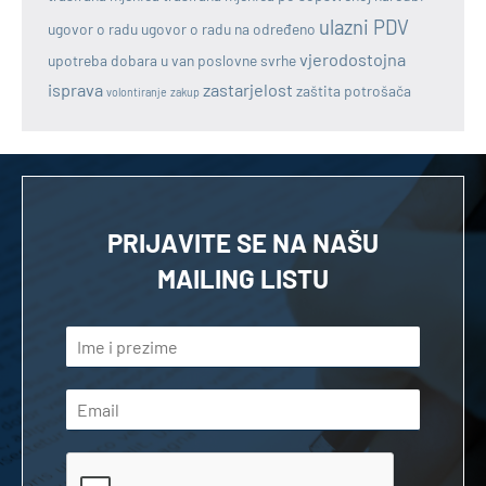
ulazni PDV
ugovor o radu
ugovor o radu na određeno
vjerodostojna
upotreba dobara u van poslovne svrhe
isprava
zastarjelost
zaštita potrošača
volontiranje
zakup
PRIJAVITE SE NA NAŠU
MAILING LISTU