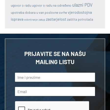
ulazni PDV
ugovor o radu
ugovor o radu na određeno
vjerodostojna
upotreba dobara u van poslovne svrhe
isprava
zastarjelost
zaštita potrošača
volontiranje
zakup
PRIJAVITE SE NA NAŠU
MAILING LISTU