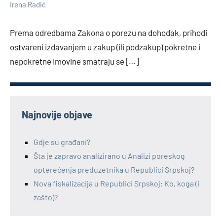
1
Irena Radić
comment
Prema odredbama Zakona o porezu na dohodak, prihodi
ostvareni izdavanjem u zakup (ili podzakup) pokretne i
nepokretne imovine smatraju se […]
Najnovije objave
Gdje su građani?
Šta je zapravo analizirano u Analizi poreskog
opterećenja preduzetnika u Republici Srpskoj?
Nova fiskalizacija u Republici Srpskoj: Ko, koga (i
zašto)?