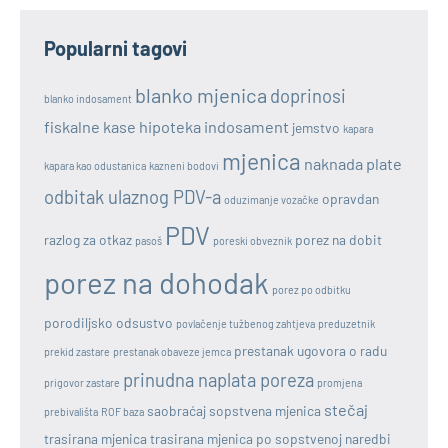
Popularni tagovi
blanko mjenica
doprinosi
blanko indosament
fiskalne kase
hipoteka
indosament
jemstvo
kapara
mjenica
naknada plate
kapara kao odustanica
kazneni bodovi
odbitak ulaznog PDV-a
opravdan
oduzimanje vozačke
PDV
razlog za otkaz
porez na dobit
pasoš
poreski obveznik
porez na dohodak
porez po odbitku
porodiljsko odsustvo
povlačenje tužbenog zahtjeva
preduzetnik
prestanak ugovora o radu
prekid zastare
prestanak obaveze jemca
prinudna naplata poreza
prigovor zastare
promjena
stečaj
saobraćaj
sopstvena mjenica
prebivališta
ROF baza
trasirana mjenica
trasirana mjenica po sopstvenoj naredbi