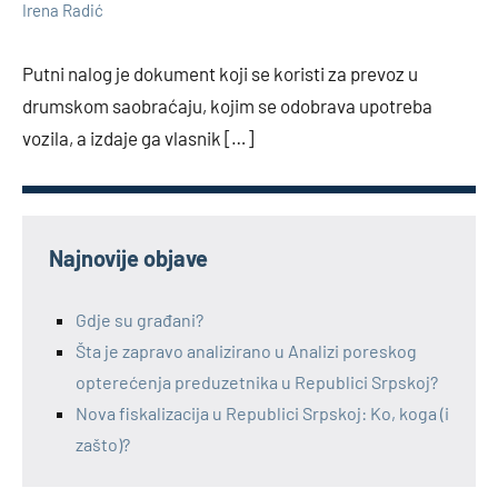
No
Irena Radić
comments
Putni nalog je dokument koji se koristi za prevoz u
drumskom saobraćaju, kojim se odobrava upotreba
vozila, a izdaje ga vlasnik […]
Najnovije objave
Gdje su građani?
Šta je zapravo analizirano u Analizi poreskog
opterećenja preduzetnika u Republici Srpskoj?
Nova fiskalizacija u Republici Srpskoj: Ko, koga (i
zašto)?