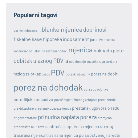
Popularni tagovi
blanko mjenica
doprinosi
blanko indosament
fiskalne kase
hipoteka
indosament
jemstvo
kapara
mjenica
naknada plate
kapara kao odustanica
kazneni bodovi
odbitak ulaznog PDV-a
opravdan
oduzimanje vozačke
PDV
razlog za otkaz
porez na dobit
pasoš
poreski obveznik
porez na dohodak
porez po odbitku
porodiljsko odsustvo
povlačenje tužbenog zahtjeva
preduzetnik
prestanak ugovora o radu
prekid zastare
prestanak obaveze jemca
prinudna naplata poreza
prigovor zastare
promjena
stečaj
saobraćaj
sopstvena mjenica
prebivališta
ROF baza
trasirana mjenica
trasirana mjenica po sopstvenoj naredbi