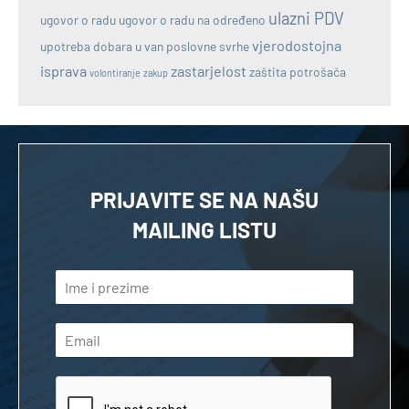
ulazni PDV
ugovor o radu
ugovor o radu na određeno
vjerodostojna
upotreba dobara u van poslovne svrhe
isprava
zastarjelost
zaštita potrošača
volontiranje
zakup
PRIJAVITE SE NA NAŠU
MAILING LISTU