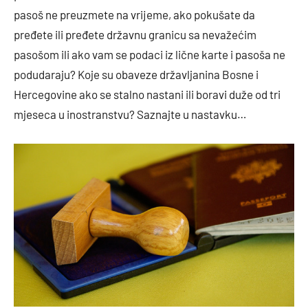
pasoš ne preuzmete na vrijeme, ako pokušate da
pređete ili pređete državnu granicu sa nevažećim
pasošom ili ako vam se podaci iz lične karte i pasoša ne
podudaraju? Koje su obaveze državljanina Bosne i
Hercegovine ako se stalno nastani ili boravi duže od tri
mjeseca u inostranstvu? Saznajte u nastavku…