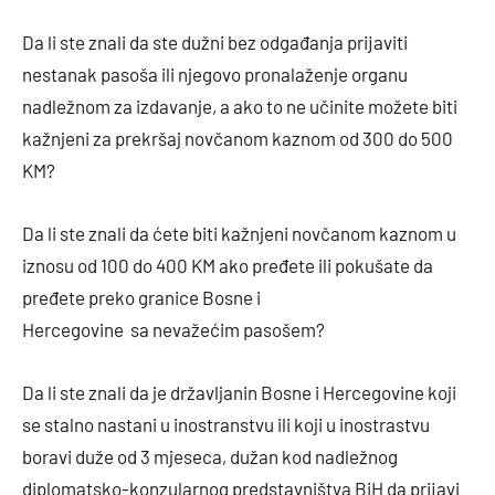
Da li ste znali da ste dužni bez odgađanja prijaviti
nestanak pasoša ili njegovo pronalaženje organu
nadležnom za izdavanje, a ako to ne učinite možete biti
kažnjeni za prekršaj novčanom kaznom od 300 do 500
KM?
Da li ste znali da ćete biti kažnjeni novčanom kaznom u
iznosu od 100 do 400 KM ako pređete ili pokušate da
pređete preko granice Bosne i
Hercegovine sa nevažećim pasošem?
Da li ste znali da je državljanin Bosne i Hercegovine koji
se stalno nastani u inostranstvu ili koji u inostrastvu
boravi duže od 3 mjeseca, dužan kod nadležnog
diplomatsko-konzularnog predstavništva BiH da prijavi