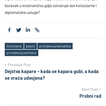
boravak u inostranstvu gdje ostvaruje sve konzularne i
diplomatske usluge?
lična karta
pasoš
promjena prebivališta
Tags
promjena prezimena
Post
Previous Post
Dejstva kapare – kada se kapara gubi, a kada
navigation
se vraća udvojena?
Next Post
Probni rad