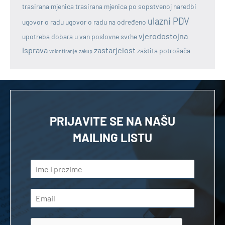
trasirana mjenica
trasirana mjenica po sopstvenoj naredbi
ulazni PDV
ugovor o radu
ugovor o radu na određeno
vjerodostojna
upotreba dobara u van poslovne svrhe
isprava
zastarjelost
zaštita potrošača
volontiranje
zakup
PRIJAVITE SE NA NAŠU
MAILING LISTU