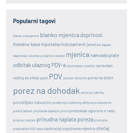
Popularni tagovi
blanko mjenica
doprinosi
blanko indosament
fiskalne kase
hipoteka
indosament
jemstvo
kapara
mjenica
naknada plate
kapara kao odustanica
kazneni bodovi
odbitak ulaznog PDV-a
opravdan
oduzimanje vozačke
PDV
razlog za otkaz
porez na dobit
pasoš
poreski obveznik
porez na dohodak
porez po odbitku
porodiljsko odsustvo
povlačenje tužbenog zahtjeva
preduzetnik
prestanak ugovora o radu
prekid zastare
prestanak obaveze jemca
prinudna naplata poreza
prigovor zastare
promjena
stečaj
saobraćaj
sopstvena mjenica
prebivališta
ROF baza