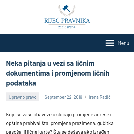
Skip
to
content
Menu
Neka pitanja u vezi sa ličnim
dokumentima i promjenom ličnih
podataka
Upravno pravo
September 22, 2018
Irena Radić
No
comments
Koje su vaše obaveze u slučaju promjene adrese i
opštine prebivališta, promjene prezimena, gubitka
pasoša ili lične karte? Šta se dešava ako izrađen