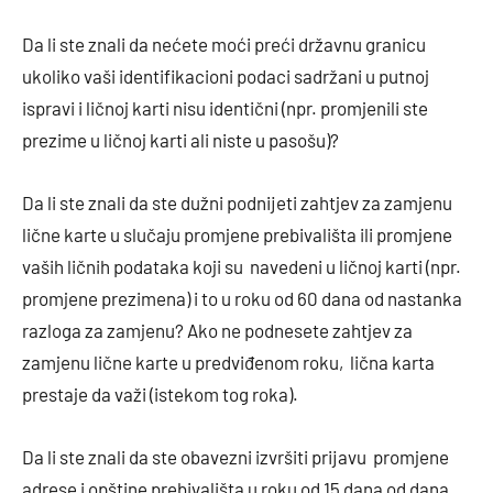
Da li ste znali da nećete moći preći državnu granicu
ukoliko vaši identifikacioni podaci sadržani u putnoj
ispravi i ličnoj karti nisu identični (npr. promjenili ste
prezime u ličnoj karti ali niste u pasošu)?
Da li ste znali da ste dužni podnijeti zahtjev za zamjenu
lične karte u slučaju promjene prebivališta ili promjene
vaših ličnih podataka koji su navedeni u ličnoj karti (npr.
promjene prezimena) i to u roku od 60 dana od nastanka
razloga za zamjenu? Ako ne podnesete zahtjev za
zamjenu lične karte u predviđenom roku, lična karta
prestaje da važi (istekom tog roka).
Da li ste znali da ste obavezni izvršiti prijavu promjene
adrese i opštine prebivališta u roku od 15 dana od dana