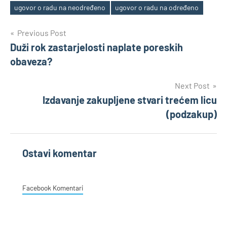
Tags
ugovor o radu na neodređeno
ugovor o radu na određeno
Post
Previous Post
Duži rok zastarjelosti naplate poreskih
navigation
obaveza?
Next Post
Izdavanje zakupljene stvari trećem licu
(podzakup)
Ostavi komentar
Facebook Komentari