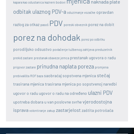
mjenica
naknada plate
kapara kao odustanica
kazneni bodovi
odbitak ulaznog PDV-a
opravdan
oduzimanje vozačke
PDV
razlog za otkaz
porez na dobit
pasoš
poreski obveznik
porez na dohodak
porez po odbitku
porodiljsko odsustvo
povlačenje tužbenog zahtjeva
preduzetnik
prestanak ugovora o radu
prekid zastare
prestanak obaveze jemca
prinudna naplata poreza
prigovor zastare
promjena
stečaj
saobraćaj
sopstvena mjenica
prebivališta
ROF baza
trasirana mjenica
trasirana mjenica po sopstvenoj naredbi
ulazni PDV
ugovor o radu
ugovor o radu na određeno
vjerodostojna
upotreba dobara u van poslovne svrhe
isprava
zastarjelost
zaštita potrošača
volontiranje
zakup