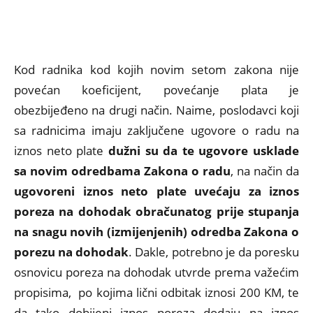
Kod radnika kod kojih novim setom zakona nije
povećan koeficijent, povećanje plata je
obezbijeđeno na drugi način. Naime, poslodavci koji
sa radnicima imaju zaključene ugovore o radu na
iznos neto plate
dužni su da te ugovore usklade
sa novim odredbama Zakona o radu
, na način da
ugovoreni iznos neto plate uvećaju za iznos
poreza na dohodak obračunatog prije stupanja
na snagu novih (izmijenjenih) odredba Zakona o
porezu na dohodak
. Dakle, potrebno je da poresku
osnovicu poreza na dohodak utvrde prema važećim
propisima, po kojima lični odbitak iznosi 200 KM, te
da tako dobijeni iznos poreza dodaju na iznos