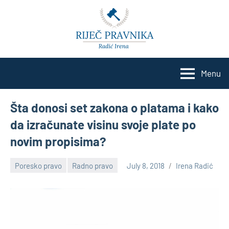
Skip
to
content
Menu
Šta donosi set zakona o platama i kako
da izračunate visinu svoje plate po
novim propisima?
Poresko pravo
Radno pravo
July 8, 2018
Irena Radić
No
comments