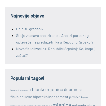
Najnovije objave
Gdje su građani?
Šta je zapravo analizirano u Analizi poreskog
opterećenja preduzetnika u Republici Srpskoj?
Nova fiskalizacija u Republici Srpskoj: Ko, koga (i
zašto)?
Popularni tagovi
blanko mjenica
doprinosi
blanko indosament
fiskalne kase
hipoteka
indosament
jemstvo
kapara
mjenica
naknada plate
kapara kao odustanica
kazneni bodovi