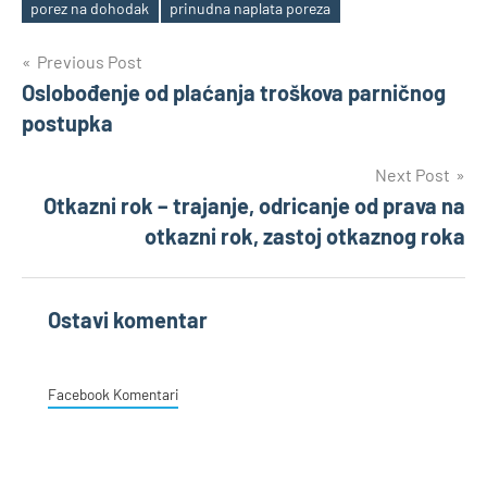
Tags
porez na dohodak
prinudna naplata poreza
Post
Previous Post
Oslobođenje od plaćanja troškova parničnog
navigation
postupka
Next Post
Otkazni rok – trajanje, odricanje od prava na
otkazni rok, zastoj otkaznog roka
Ostavi komentar
Facebook Komentari