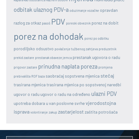
odbitak ulaznog PDV-a
opravdan
oduzimanje vozačke
PDV
razlog za otkaz
porez na dobit
pasoš
poreski obveznik
porez na dohodak
porez po odbitku
porodiljsko odsustvo
povlačenje tužbenog zahtjeva
preduzetnik
prestanak ugovora o radu
prekid zastare
prestanak obaveze jemca
prinudna naplata poreza
prigovor zastare
promjena
stečaj
saobraćaj
sopstvena mjenica
prebivališta
ROF baza
trasirana mjenica
trasirana mjenica po sopstvenoj naredbi
ulazni PDV
ugovor o radu
ugovor o radu na određeno
vjerodostojna
upotreba dobara u van poslovne svrhe
isprava
zastarjelost
zaštita potrošača
volontiranje
zakup