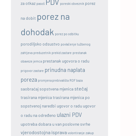
PDV
za otkaz
porez
pasoš
poreski obveznik
porez na
na dobit
dohodak
porez po odbitku
porodiljsko odsustvo
povlačenje tužbenog
zahtjeva
preduzetnik
prekid zastare
prestanak
prestanak ugovora o radu
obaveze jemca
prinudna naplata
prigovor zastare
poreza
promjena prebivališta
ROF baza
stečaj
saobraćaj
sopstvena mjenica
trasirana mjenica
trasirana mjenica po
sopstvenoj naredbi
ugovor o radu
ugovor
ulazni PDV
o radu na određeno
upotreba dobara u van poslovne svrhe
vjerodostojna isprava
volontiranje
zakup