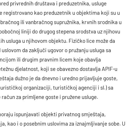
red privrednih društava i preduzetnika, usluge
ije registrovano kao preduzetnik u objektima koji su u
g bračnog ili vanbračnog supružnika, krvnih srodnika u
u pobočnoj liniji do drugog stepena srodstva uz njihovu
ih usluga u njihovom objektu. Fizičko lice može da
od uslovom da zaključi ugovor o pružanju usluga sa
cijom ili drugim pravnim licem koje obavlja
retežnu djelatnost, koji se obavezno dostavlja APIF-u
eštaja dužno je da dnevno i uredno prijavljuje goste,
stičkoj organizaciji, turističkoj agenciji i sl.) sa
e račun za primljene goste i pružene usluge.
oraju ispunjavati objekti privatnog smještaja,
ja, kao i o posebnim uslovima za iznajmljivanje sobe. U