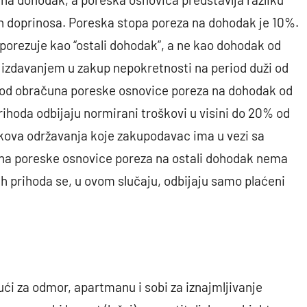
h doprinosa. Poreska stopa poreza na dohodak je 10%.
oporezuje kao “ostali dohodak”, a ne kao dohodak od
 izdavanjem u zakup nepokretnosti na period duži od
 kod obračuna poreske osnovice poreza na dohodak od
ihoda odbijaju normirani troškovi u visini do 20% od
škova održavanja koje zakupodavac ima u vezi sa
čuna poreske osnovice poreza na ostali dohodak nema
h prihoda se, u ovom slučaju, odbijaju samo plaćeni
kući za odmor, apartmanu i sobi za iznajmljivanje