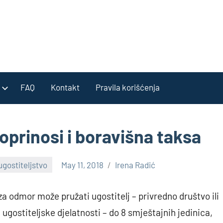
FAQ
Kontakt
Pravila korišćenja
doprinosi i boravišna taksa
ugostiteljstvo
May 11, 2018
Irena Radić
za odmor može pružati ugostitelj – privredno društvo ili
 ugostiteljske djelatnosti – do 8 smještajnih jedinica,