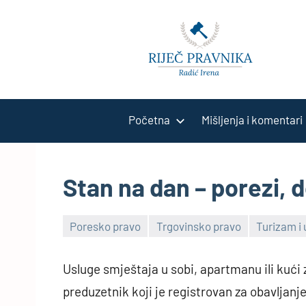
Skip
to
content
Početna
Mišljenja i komentari
Stan na dan – porezi, 
Poresko pravo
Trgovinsko pravo
Turizam i 
2
comments
Usluge smještaja u sobi, apartmanu ili kući 
preduzetnik koji je registrovan za obavljanje