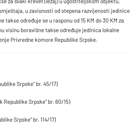
se za svaki krevet (ležaj) u ugostiteljskom objektu,
mještaja, u zavisnosti od stepena razvijenosti jedinice
ne takse određuje se u rasponu od 15 KM do 30 KM za
nu visinu boravišne takse određuje jedinica lokalne
jenje Privredne komore Republike Srpske.
ublike Srpske” br. 45/17)
k Republike Srpske” br. 60/15)
like Srpske” br. 114/17)