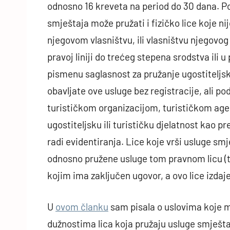
odnosno 16 kreveta na period do 30 dana. Po
smještaja može pružati i fizičko lice koje n
njegovom vlasništvu, ili vlasništvu njegovo
pravoj liniji do trećeg stepena srodstva ili 
pismenu saglasnost za pružanje ugostiteljsk
obavljate ove usluge bez registracije, ali p
turističkom organizacijom, turističkom agen
ugostiteljsku ili turističku djelatnost kao p
radi evidentiranja. Lice koje vrši usluge smj
odnosno pružene usluge tom pravnom licu (turi
kojim ima zaključen ugovor, a ovo lice izdaj
U
ovom članku
sam pisala o uslovima koje m
dužnostima lica koja pružaju usluge smješta