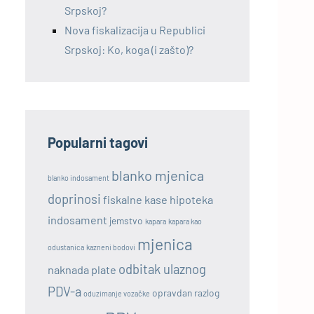
Srpskoj?
Nova fiskalizacija u Republici
Srpskoj: Ko, koga (i zašto)?
Popularni tagovi
blanko mjenica
blanko indosament
doprinosi
fiskalne kase
hipoteka
indosament
jemstvo
kapara
kapara kao
mjenica
odustanica
kazneni bodovi
odbitak ulaznog
naknada plate
PDV-a
opravdan razlog
oduzimanje vozačke