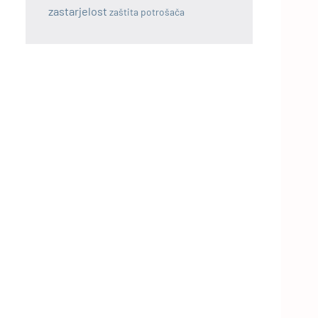
zastarjelost
zaštita potrošača