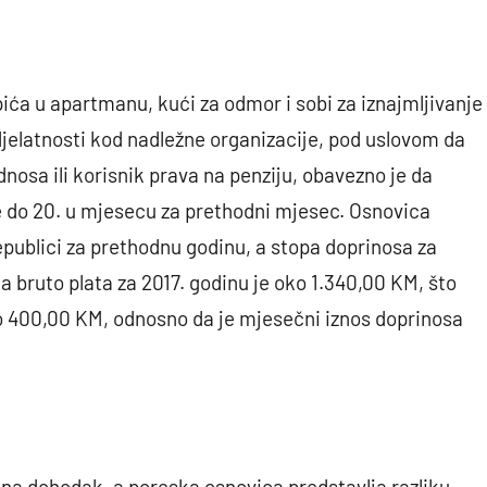
pića u apartmanu, kući za odmor i sobi za iznajmljivanje
e djelatnosti kod nadležne organizacije, pod uslovom da
nosa ili korisnik prava na penziju, obavezno je da
e do 20. u mjesecu za prethodni mjesec. Osnovica
publici za prethodnu godinu, a stopa doprinosa za
 bruto plata za 2017. godinu je oko 1.340,00 KM, što
ko 400,00 KM, odnosno da je mjesečni iznos doprinosa
z na dohodak, a poreska osnovica predstavlja razliku