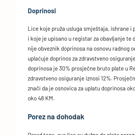
Doprinosi
Lice koje pruža usluga smještaja, ishrane i 
i koje je upisano u registar za obavljanje t
nije obveznik doprinosa na osnovu radnog od
uplaćuje doprinos za zdravstveno osiguranj
doprinosa je 30% prosječne bruto plate u Re
zdravstveno osiguranje iznosi 12%. Prosječna
znači da je osnovica za uplatu doprinosa o
oko 48 KM.
Porez na dohodak
Pored toga, ova lica su dužna da plate pore