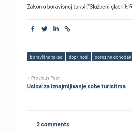
Zakon o boravišnoj taksi (“Službeni glasnik R
boravišna taksa
doprinosi
porez na dohodak
Tags
Post
Previous Post
Uslovi za iznajmljivanje sobe turistima
navigation
2 comments