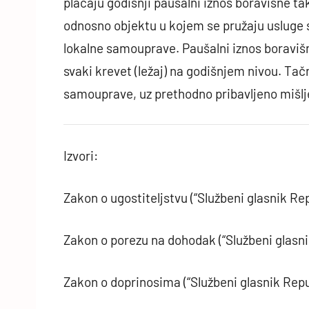
plaćaju godišnji paušalni iznos boravišne tak
odnosno objektu u kojem se pružaju usluge s
lokalne samouprave. Paušalni iznos boraviš
svaki krevet (ležaj) na godišnjem nivou. Tač
samouprave, uz prethodno pribavljeno mišl
Izvori:
Zakon o ugostiteljstvu (“Službeni glasnik Rep
Zakon o porezu na dohodak (“Službeni glasni
Zakon o doprinosima (“Službeni glasnik Repub