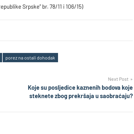
epublike Srpske” br. 78/11 i 106/15)
porez na ostali dohodak
Next Post
Koje su posljedice kaznenih bodova koje
steknete zbog prekršaja u saobraćaju?